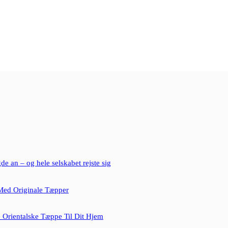
e an – og hele selskabet rejste sig
Med Originale Tæpper
e Orientalske Tæppe Til Dit Hjem