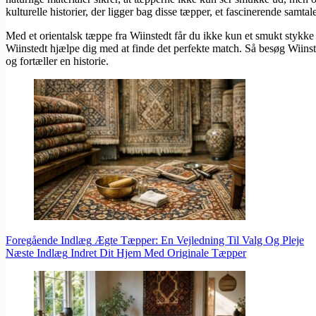
kulturelle historier, der ligger bag disse tæpper, et fascinerende samta
Med et orientalsk tæppe fra Wiinstedt får du ikke kun et smukt stykke 
Wiinstedt hjælpe dig med at finde det perfekte match. Så besøg Wiinst
og fortæller en historie.
Foregående
Indlæg
Ægte Tæpper: En Vejledning Til Valg Og Pleje
Næste
Indlæg
Indret Dit Hjem Med Originale Tæpper