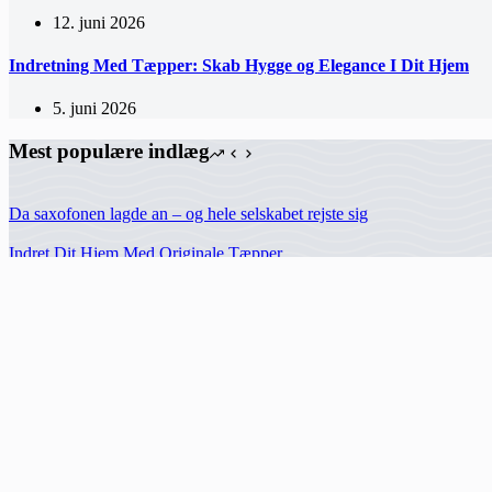
12. juni 2026
Indretning Med Tæpper: Skab Hygge og Elegance I Dit Hjem
5. juni 2026
Mest populære indlæg
Da saxofonen lagde an – og hele selskabet rejste sig
Indret Dit Hjem Med Originale Tæpper
Find Det Perfekte Orientalske Tæppe Til Dit Hjem
Ægte Tæpper: En Vejledning Til Valg Og Pleje
Craft3d.dk
Siden ejes og udgives af
Infili
Hermodsvej 18C,