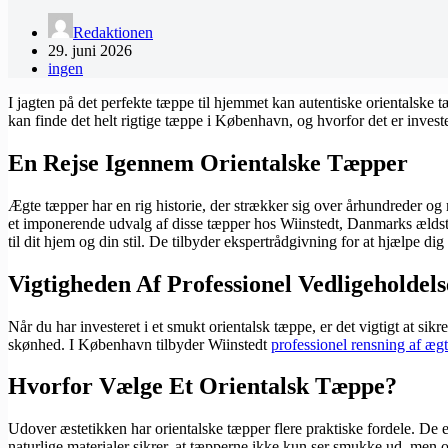
Redaktionen
29. juni 2026
ingen
I jagten på det perfekte tæppe til hjemmet kan autentiske orientalske 
kan finde det helt rigtige tæppe i København, og hvorfor det er inves
En Rejse Igennem Orientalske Tæpper
Ægte tæpper har en rig historie, der strækker sig over århundreder og 
et imponerende udvalg af disse tæpper hos Wiinstedt, Danmarks ældste
til dit hjem og din stil. De tilbyder ekspertrådgivning for at hjælpe d
Vigtigheden Af Professionel Vedligeholdels
Når du har investeret i et smukt orientalsk tæppe, er det vigtigt at si
skønhed. I København tilbyder Wiinstedt
professionel rensning af æg
Hvorfor Vælge Et Orientalsk Tæppe?
Udover æstetikken har orientalske tæpper flere praktiske fordele. De
naturlige materialer sikrer, at tæpperne ikke kun ser smukke ud, men og