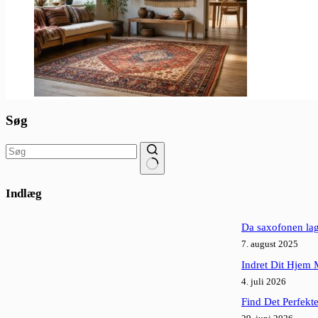
Søg
Ingen
resultater
Indlæg
Da saxofonen lagd
7. august 2025
Indret Dit Hjem 
4. juli 2026
Find Det Perfekt