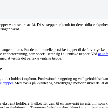
tæpper være svære at slå. Disse tæpper er kendt for deres tidløse skønh
teringen værd.
mange kulturer. Fra de traditionelle persiske tæpper til de farverige ke
 tæppeforretning, som specialiserer sig i autentiske tæpper. Ved
at udf
ig med at vælge det perfekte vintage tæppe.
e
kre, at det holdes i topform. Professionel rengøring og vedligeholdelse ka
te tæpper
. Med fokus på kvalitet og bæredygtige metoder sikrer de, at d
 er ekstremt holdbare, hvilket gør dem til en langvarig investering, s
så er funktionelle. Tæpperne forbedrer akustikken i et rum, isolerer gul