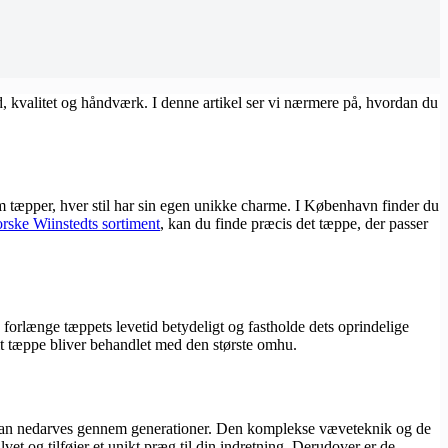
ed, kvalitet og håndværk. I denne artikel ser vi nærmere på, hvordan du
lim tæpper, hver stil har sin egen unikke charme. I København finder du
orske Wiinstedts sortiment
, kan du finde præcis det tæppe, der passer
n forlænge tæppets levetid betydeligt og fastholde dets oprindelige
it tæppe bliver behandlet med den største omhu.
om kan nedarves gennem generationer. Den komplekse væveteknik og de
vet og tilføjer et unikt præg til din indretning. Derudover er de