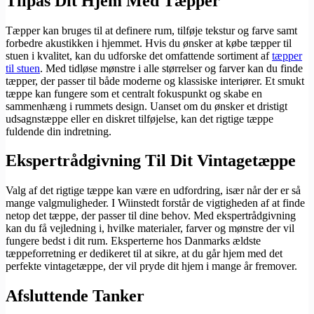
Tilpas Dit Hjem Med Tæpper
Tæpper kan bruges til at definere rum, tilføje tekstur og farve samt
forbedre akustikken i hjemmet. Hvis du ønsker at købe tæpper til
stuen i kvalitet, kan du udforske det omfattende sortiment af
tæpper
til stuen
. Med tidløse mønstre i alle størrelser og farver kan du finde
tæpper, der passer til både moderne og klassiske interiører. Et smukt
tæppe kan fungere som et centralt fokuspunkt og skabe en
sammenhæng i rummets design. Uanset om du ønsker et dristigt
udsagnstæppe eller en diskret tilføjelse, kan det rigtige tæppe
fuldende din indretning.
Ekspertrådgivning Til Dit Vintagetæppe
Valg af det rigtige tæppe kan være en udfordring, især når der er så
mange valgmuligheder. I Wiinstedt forstår de vigtigheden af at finde
netop det tæppe, der passer til dine behov. Med ekspertrådgivning
kan du få vejledning i, hvilke materialer, farver og mønstre der vil
fungere bedst i dit rum. Eksperterne hos Danmarks ældste
tæppeforretning er dedikeret til at sikre, at du går hjem med det
perfekte vintagetæppe, der vil pryde dit hjem i mange år fremover.
Afsluttende Tanker