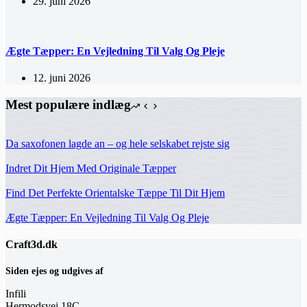
29. juni 2026
Ægte Tæpper: En Vejledning Til Valg Og Pleje
12. juni 2026
Mest populære indlæg
Da saxofonen lagde an – og hele selskabet rejste sig
Indret Dit Hjem Med Originale Tæpper
Find Det Perfekte Orientalske Tæppe Til Dit Hjem
Ægte Tæpper: En Vejledning Til Valg Og Pleje
Craft3d.dk
Siden ejes og udgives af
Infili
Hermodsvej 18C,