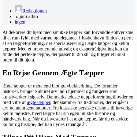
Redaktionen
5. juni 2026
ingen
At dekorere dit hjem med smukke tæpper kan forvandle enhver stue
til et rum fyldt med varme og elegance. I København findes en perle
af en tæppeforretning, der specialiserer sig i ægte tæpper og kelim
tæpper. Med et imponerende udvalg og ekspertrådgivning kan du
finde det perfekte tæppe, der passer til din stil og tilføjer et unikt
præg til dit hjem.
En Rejse Gennem Ægte Tæpper
Ægte tæpper er mere end blot gulvbeklædning. De fortæller
historier, bringer kulturel arv ind i hjemmet og fungerer som
kunstværker i sig selv. Danmarks ældste tæppeforretning tilbyder en
bred vifte af
ægte tæpper
, der stammer fra traditioner, der er gået i
arv gennem generationer. Fra klassiske persiske designs til farverige
kelim mønstre, hvert tæppe har sin egen unikke historie og
håndværk bag. Når du investerer i et ægte tæppe, får du et stykke
kultur og historie, der kan nydes i mange år.