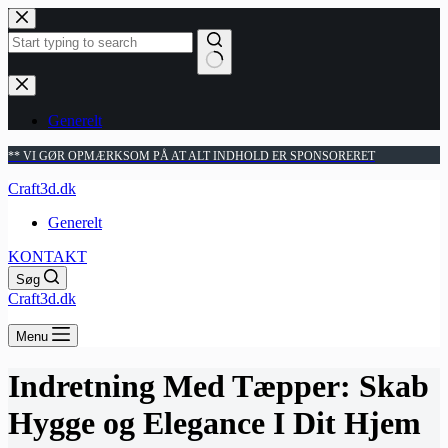
Fortsæt
til
indhold
Ingen
resultater
Generelt
** VI GØR OPMÆRKSOM PÅ AT ALT INDHOLD ER SPONSORERET
Craft3d.dk
Generelt
KONTAKT
Søg
Craft3d.dk
Menu
Indretning Med Tæpper: Skab
Hygge og Elegance I Dit Hjem