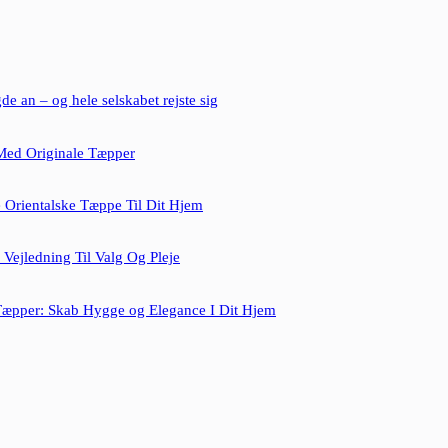
e an – og hele selskabet rejste sig
Med Originale Tæpper
e Orientalske Tæppe Til Dit Hjem
Vejledning Til Valg Og Pleje
Tæpper: Skab Hygge og Elegance I Dit Hjem