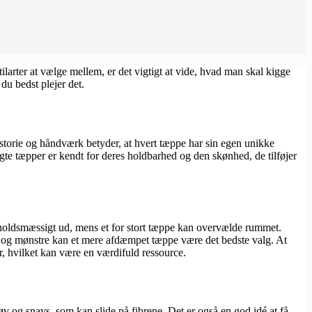
rter at vælge mellem, er det vigtigt at vide, hvad man skal kigge
du bedst plejer det.
historie og håndværk betyder, at hvert tæppe har sin egen unikke
Ægte tæpper er kendt for deres holdbarhed og den skønhed, de tilføjer
uforholdsmæssigt ud, mens et for stort tæppe kan overvælde rummet.
er og mønstre kan et mere afdæmpet tæppe være det bedste valg. At
, hvilket kan være en værdifuld ressource.
øv og snavs, som kan slide på fibrene. Det er også en god idé at få