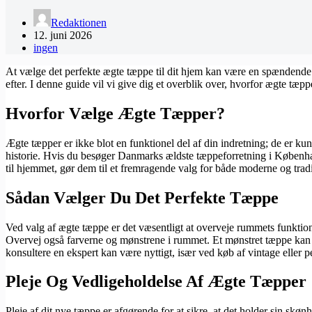
Redaktionen
12. juni 2026
ingen
At vælge det perfekte ægte tæppe til dit hjem kan være en spændende 
efter. I denne guide vil vi give dig et overblik over, hvorfor ægte tæp
Hvorfor Vælge Ægte Tæpper?
Ægte tæpper er ikke blot en funktionel del af din indretning; de er kun
historie. Hvis du besøger Danmarks ældste tæppeforretning i Køben
til hjemmet, gør dem til et fremragende valg for både moderne og tradi
Sådan Vælger Du Det Perfekte Tæppe
Ved valg af ægte tæppe er det væsentligt at overveje rummets funktion o
Overvej også farverne og mønstrene i rummet. Et mønstret tæppe kan t
konsultere en ekspert kan være nyttigt, især ved køb af vintage eller p
Pleje Og Vedligeholdelse Af Ægte Tæpper
Pleje af dit nye tæppe er afgørende for at sikre, at det holder sin sk