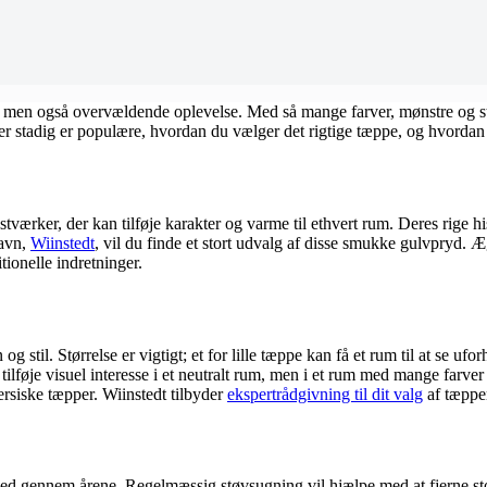
men også overvældende oplevelse. Med så mange farver, mønstre og stila
per stadig er populære, hvordan du vælger det rigtige tæppe, og hvordan 
stværker, der kan tilføje karakter og varme til ethvert rum. Deres rige 
havn,
Wiinstedt
, vil du finde et stort udvalg af disse smukke gulvpryd. 
tionelle indretninger.
g stil. Størrelse er vigtigt; et for lille tæppe kan få et rum til at se 
ilføje visuel interesse i et neutralt rum, men i et rum med mange farv
ersiske tæpper. Wiinstedt tilbyder
ekspertrådgivning til dit valg
af tæpper
ønhed gennem årene. Regelmæssig støvsugning vil hjælpe med at fjerne st