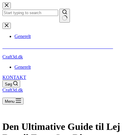
Fortsæt
til
indhold
Ingen
resultater
Generelt
** VI GØR OPMÆRKSOM PÅ AT ALT INDHOLD ER SPONSORERET
Craft3d.dk
Generelt
KONTAKT
Søg
Craft3d.dk
Menu
Den Ultimative Guide til Lej