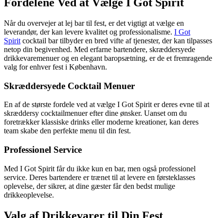
Fordelene Ved at Vælge I Got Spirit
Når du overvejer at lej bar til fest, er det vigtigt at vælge en
leverandør, der kan levere kvalitet og professionalisme.
I Got
Spirit
cocktail bar tilbyder en bred vifte af tjenester, der kan tilpasses
netop din begivenhed. Med erfarne bartendere, skræddersyede
drikkevaremenuer og en elegant baropsætning, er de et fremragende
valg for enhver fest i København.
Skræddersyede Cocktail Menuer
En af de største fordele ved at vælge I Got Spirit er deres evne til at
skræddersy cocktailmenuer efter dine ønsker. Uanset om du
foretrækker klassiske drinks eller moderne kreationer, kan deres
team skabe den perfekte menu til din fest.
Professionel Service
Med I Got Spirit får du ikke kun en bar, men også professionel
service. Deres bartendere er trænet til at levere en førsteklasses
oplevelse, der sikrer, at dine gæster får den bedst mulige
drikkeoplevelse.
Valg af Drikkevarer til Din Fest