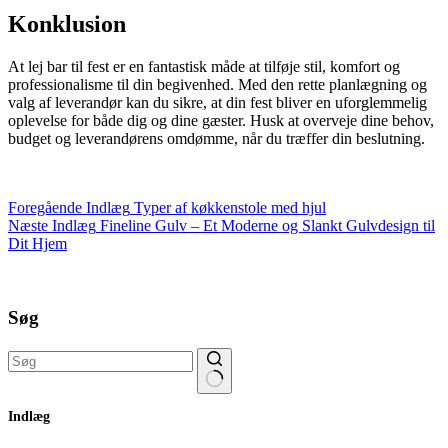
Konklusion
At lej bar til fest er en fantastisk måde at tilføje stil, komfort og
professionalisme til din begivenhed. Med den rette planlægning og
valg af leverandør kan du sikre, at din fest bliver en uforglemmelig
oplevelse for både dig og dine gæster. Husk at overveje dine behov,
budget og leverandørens omdømme, når du træffer din beslutning.
Foregående
Indlæg
Typer af køkkenstole med hjul
Næste
Indlæg
Fineline Gulv – Et Moderne og Slankt Gulvdesign til
Dit Hjem
Søg
Ingen
Indlæg
resultater