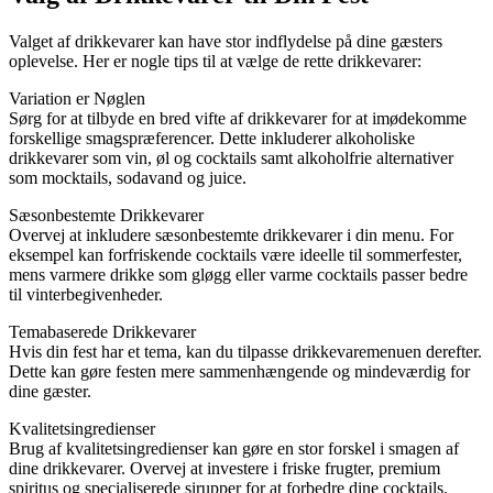
Valget af drikkevarer kan have stor indflydelse på dine gæsters
oplevelse. Her er nogle tips til at vælge de rette drikkevarer:
Variation er Nøglen
Sørg for at tilbyde en bred vifte af drikkevarer for at imødekomme
forskellige smagspræferencer. Dette inkluderer alkoholiske
drikkevarer som vin, øl og cocktails samt alkoholfrie alternativer
som mocktails, sodavand og juice.
Sæsonbestemte Drikkevarer
Overvej at inkludere sæsonbestemte drikkevarer i din menu. For
eksempel kan forfriskende cocktails være ideelle til sommerfester,
mens varmere drikke som gløgg eller varme cocktails passer bedre
til vinterbegivenheder.
Temabaserede Drikkevarer
Hvis din fest har et tema, kan du tilpasse drikkevaremenuen derefter.
Dette kan gøre festen mere sammenhængende og mindeværdig for
dine gæster.
Kvalitetsingredienser
Brug af kvalitetsingredienser kan gøre en stor forskel i smagen af
dine drikkevarer. Overvej at investere i friske frugter, premium
spiritus og specialiserede sirupper for at forbedre dine cocktails.