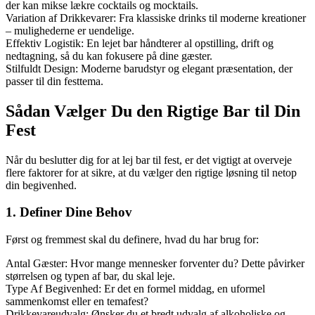
der kan mikse lækre cocktails og mocktails.
Variation af Drikkevarer: Fra klassiske drinks til moderne kreationer
– mulighederne er uendelige.
Effektiv Logistik: En lejet bar håndterer al opstilling, drift og
nedtagning, så du kan fokusere på dine gæster.
Stilfuldt Design: Moderne barudstyr og elegant præsentation, der
passer til din festtema.
Sådan Vælger Du den Rigtige Bar til Din
Fest
Når du beslutter dig for at lej bar til fest, er det vigtigt at overveje
flere faktorer for at sikre, at du vælger den rigtige løsning til netop
din begivenhed.
1. Definer Dine Behov
Først og fremmest skal du definere, hvad du har brug for:
Antal Gæster: Hvor mange mennesker forventer du? Dette påvirker
størrelsen og typen af bar, du skal leje.
Type Af Begivenhed: Er det en formel middag, en uformel
sammenkomst eller en temafest?
Drikkevareudvalg: Ønsker du et bredt udvalg af alkoholiske og