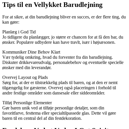
Tips til en Vellykket Barudlejning
For at sikre, at din barudlejning bliver en succes, er der flere ting, du
kan gøre:
Planlæg i God Tid
Jo tidligere du planlægger, jo større er chancen for at få den bar, du
ønsker. Populære udbydere kan have travlt, især i højsæsonen.
Kommuniker Dine Behov Klart
Vær tydelig omkring, hvad du forventer fra din barudlejning.
Diskuter drikkevareudvalg, personalebehov og eventuelle specielle
ønsker med din leverandør.
Overvej Layout og Plads
Sørg for, at der er tilstrækkelig plads til baren, og at den er nemt
tilgængelig for gæsterne. Overvej også placeringen i forhold til
andre festlige områder som dansesale eller siddeområder.
Tilføj Personlige Elementer
Gør baren unik ved at tilføje personlige detaljer, som din
favoritfarve, festtema eller specialtilpassede glas. Dette vil gøre
baren til en central del af din festdekoration.