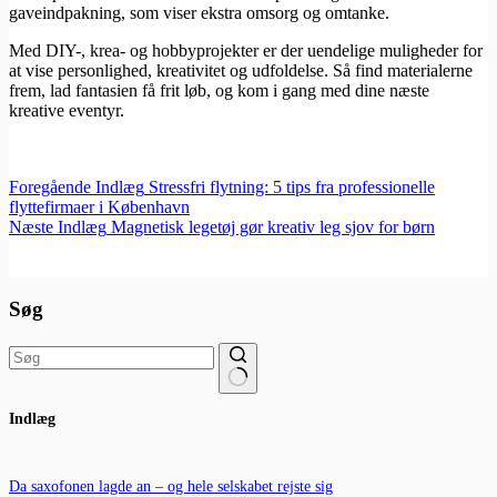
gaveindpakning, som viser ekstra omsorg og omtanke.
Med DIY-, krea- og hobbyprojekter er der uendelige muligheder for
at vise personlighed, kreativitet og udfoldelse. Så find materialerne
frem, lad fantasien få frit løb, og kom i gang med dine næste
kreative eventyr.
Foregående
Indlæg
Stressfri flytning: 5 tips fra professionelle
flyttefirmaer i København
Næste
Indlæg
Magnetisk legetøj gør kreativ leg sjov for børn
Søg
Ingen
Indlæg
resultater
Da saxofonen lagde an – og hele selskabet rejste sig