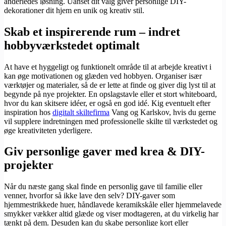
anderledes løsning. Uanset dit valg giver personlige DIY-
dekorationer dit hjem en unik og kreativ stil.
Skab et inspirerende rum – indret
hobbyværkstedet optimalt
At have et hyggeligt og funktionelt område til at arbejde kreativt i
kan øge motivationen og glæden ved hobbyen. Organiser især
værktøjer og materialer, så de er lette at finde og giver dig lyst til at
begynde på nye projekter. En opslagstavle eller et stort whiteboard,
hvor du kan skitsere idéer, er også en god idé. Kig eventuelt efter
inspiration hos
digitalt skiltefirma
Vang og Karlskov, hvis du gerne
vil supplere indretningen med professionelle skilte til værkstedet og
øge kreativiteten yderligere.
Giv personlige gaver med krea & DIY-
projekter
Når du næste gang skal finde en personlig gave til familie eller
venner, hvorfor så ikke lave den selv? DIY-gaver som
hjemmestrikkede huer, håndlavede keramikskåle eller hjemmelavede
smykker vækker altid glæde og viser modtageren, at du virkelig har
tænkt på dem. Desuden kan du skabe personlige kort eller